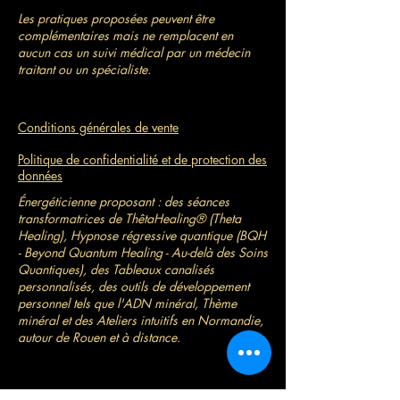
Les pratiques proposées peuvent être
complémentaires mais ne remplacent en
aucun cas un suivi médical par un médecin
traitant ou un spécialiste.
Conditions générales de vente
Politique de confidentialité et de protection des
données
Énergéticienne proposant : des séances
transformatrices de ThêtaHealing® (Theta
Healing), Hypnose régressive quantique (BQH
- Beyond Quantum Healing - Au-delà des Soins
Quantiques), des Tableaux canalisés
personnalisés, des outils de développement
personnel tels que l'ADN minéral, Thème
minéral et des Ateliers intuitifs en Normandie,
autour de Rouen et à distance.