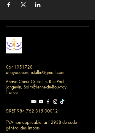
0641951728
anayacoeurcristallin@gmail.com
Anaya Coeur Cristallin, Rue Paul
Langevin, Saint-Étienne-du-Rouvray,
France
SIRET
984 762 815 00012
TVA non applicable, art. 293B du code
général des impôts