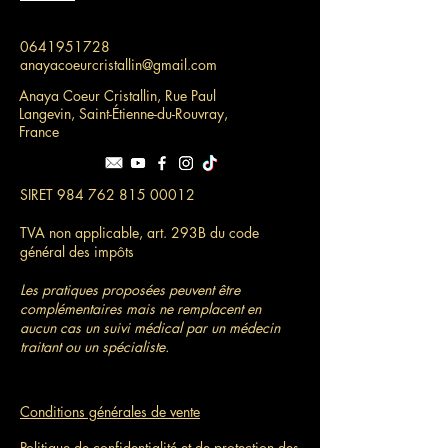
0641951728
anayacoeurcristallin@gmail.com
Anaya Coeur Cristallin, Rue Paul
Langevin, Saint-Étienne-du-Rouvray,
France
SIRET
984 762 815 00012
TVA non applicable, art. 293B du code
général des impôts
Les pratiques proposées peuvent être
complémentaires mais ne remplacent en
aucun cas un suivi médical par un médecin
traitant ou un spécialiste.
Conditions générales de vente
Politique de confidentialité et de protection des