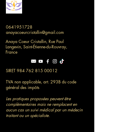
0641951728
anayacoeurcristallin@gmail.com
Anaya Coeur Cristallin, Rue Paul
Langevin, Saint-Étienne-du-Rouvray,
France
SIRET
984 762 815 00012
TVA non applicable, art. 293B du code
général des impôts
Les pratiques proposées peuvent être
complémentaires mais ne remplacent en
aucun cas un suivi médical par un médecin
traitant ou un spécialiste.