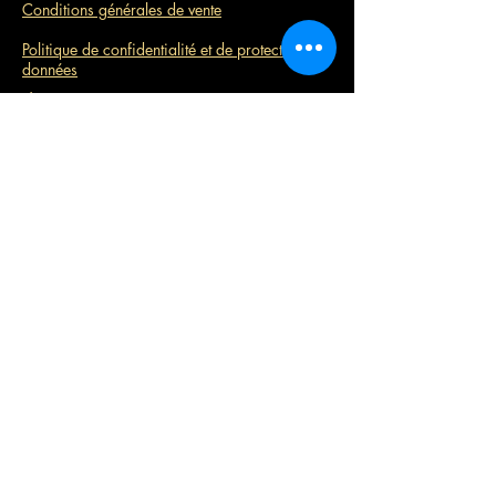
Conditions générales de vente
Politique de confidentialité et de protection des
données
Énergéticienne proposant : des séances
transformatrices de ThêtaHealing® (Theta
Healing), Hypnose régressive quantique (BQH
- Beyond Quantum Healing - Au-delà des Soins
Quantiques), des Tableaux canalisés
personnalisés, des outils de développement
personnel tels que l'ADN minéral, Thème
minéral et des Ateliers intuitifs en Normandie,
autour de Rouen et à distance.