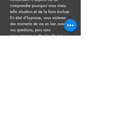
comprendre pourquoi vous vivez
telle situation et de la faire évoluer.
En état d'hypnose, vous visiterez
des moments de vie en lien avec
vos questions, puis vous
rencontrerez un être/guide qui
pourra répondre à vos questions,
vous donner des solutions et vous
proposer des soins associés
- divers Ateliers : Voyage sonore,
Langage lumière, Intuition,
Ho'oponopono,...
Retrouvez mes différentes offres et
évènements sur mon site internet et
mes réseaux.
Je vous souhaite une merveilleuse